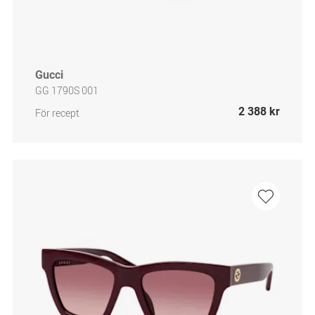
Gucci
GG 1790S 001
2 388 kr
För recept