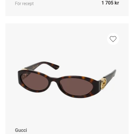
1 705 kr
För recept
Gucci