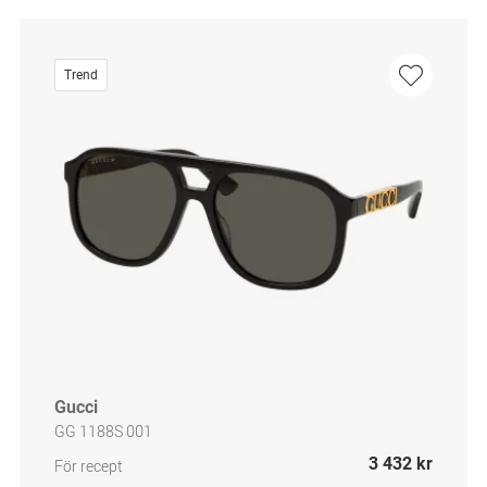
Trend
Gucci
GG 1188S 001
3 432 kr
För recept