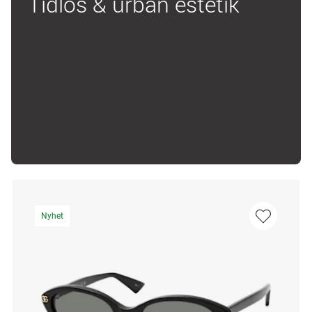
Tidlös & urban estetik
Nyhet