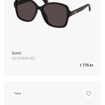
Gucci
GG 0765SA 002
1 775 kr
Trend