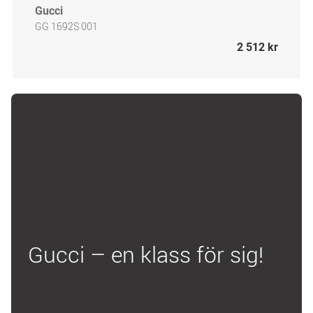
Gucci
GG 1692S 001
2 512 kr
Gucci – en klass för sig!