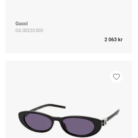
Gucci
GG 0022S 003
2 063 kr