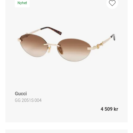
Nyhet
Gucci
GG 2051S 004
4 509 kr