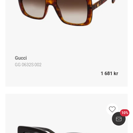
Gucci
GG 0632S 002
1 681 kr
10%