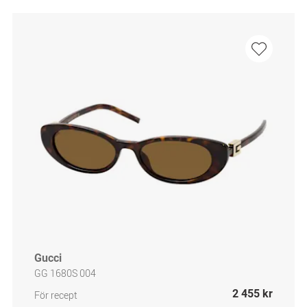
Gucci
GG 1680S 004
2 455 kr
För recept