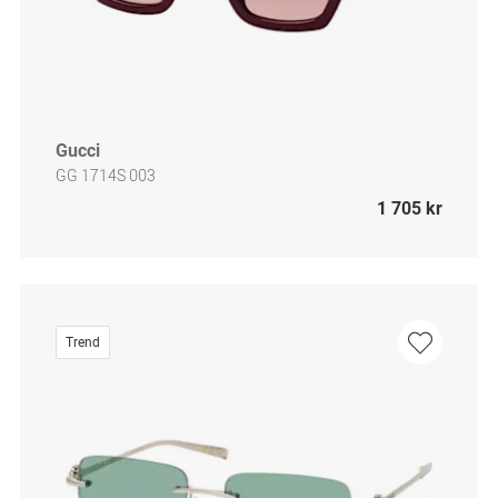
Gucci
GG 1714S 003
1 705 kr
Trend