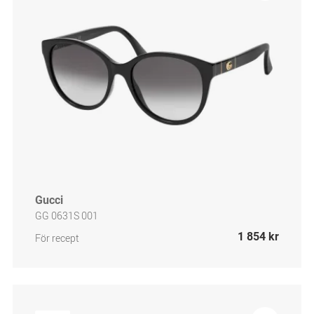
Gucci
GG 0631S 001
1 854 kr
För recept