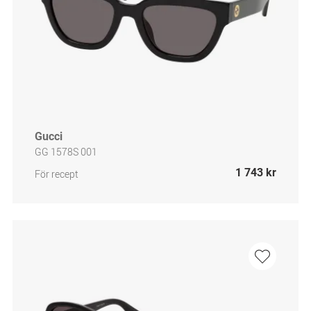
Gucci
GG 1578S 001
1 743 kr
För recept