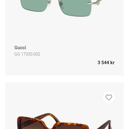
Gucci
GG 1703S 002
3 544 kr