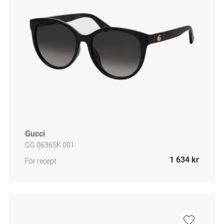
Gucci
GG 0636SK 001
1 634 kr
För recept