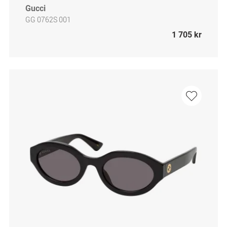
Gucci
GG 0762S 001
1 705 kr