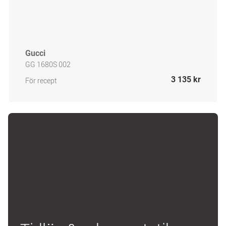
Gucci
GG 1680S 002
3 135 kr
För recept