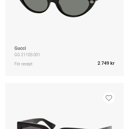
Gucci
GG 2110S 001
2 749 kr
För recept