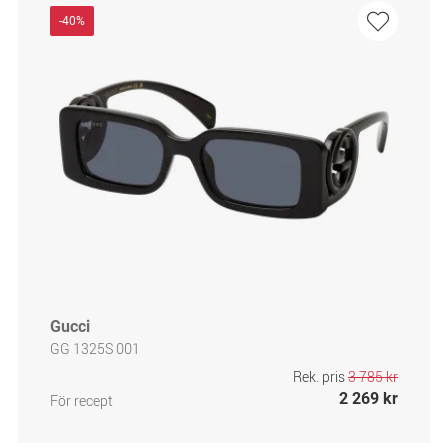
-40%
Gucci
GG 1325S 001
Rek. pris
3 785 kr
2 269 kr
För recept