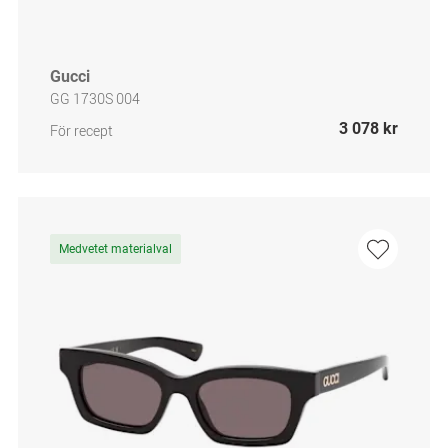
Gucci
GG 1730S 004
3 078 kr
För recept
Medvetet materialval