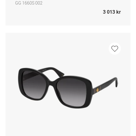
GG 1660S 002
3 013 kr