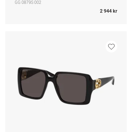
GG 0879S 002
2 944 kr