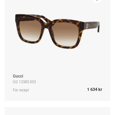
Gucci
GG 1338S 003
1 634 kr
För recept