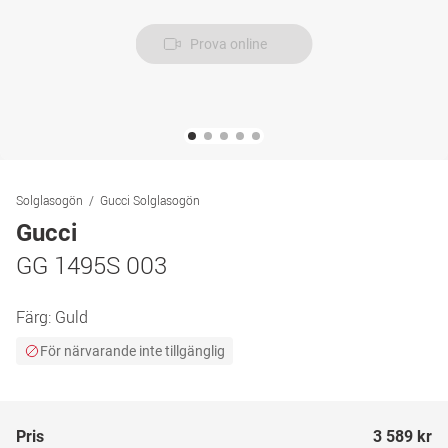
Prova online
Solglasogön
Gucci Solglasogön
Gucci
GG 1495S 003
Färg:
Guld
För närvarande inte tillgänglig
Pris
3 589 kr