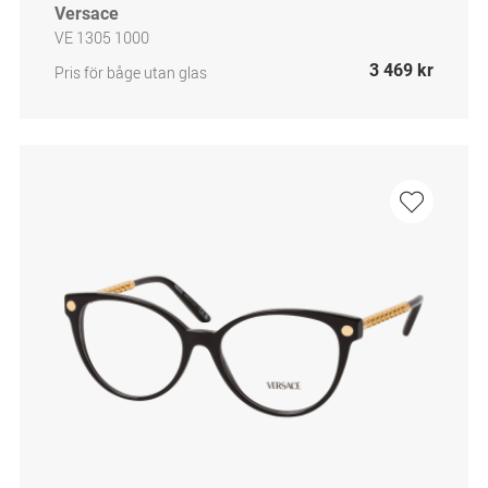
Versace
VE 1305 1000
3 469 kr
Pris för båge utan glas