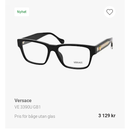
Nyhet
Versace
VE 3390U GB1
3 129 kr
Pris för båge utan glas