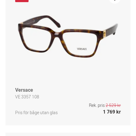
Versace
VE 3357 108
Rek. pris
2 529 kr
1 769 kr
Pris för båge utan glas