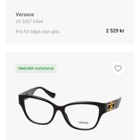
Versace
VE 3357 5464
2 529 kr
Pris för båge utan glas
Medvetet materialval