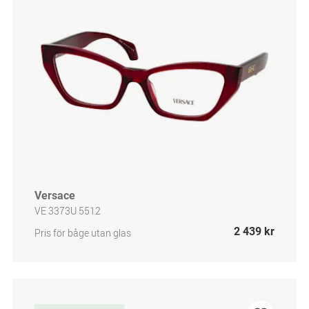
Versace
VE 3373U 5512
2 439 kr
Pris för båge utan glas