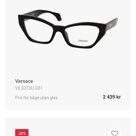
Versace
VE 3373U GB1
2 439 kr
Pris för båge utan glas
-30%