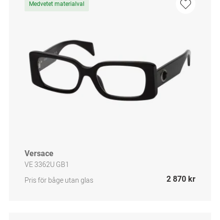
Medvetet materialval
Versace
VE 3362U GB1
2 870 kr
Pris för båge utan glas