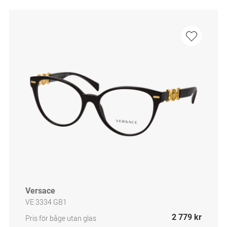
Versace
VE 3334 GB1
2 779 kr
Pris för båge utan glas