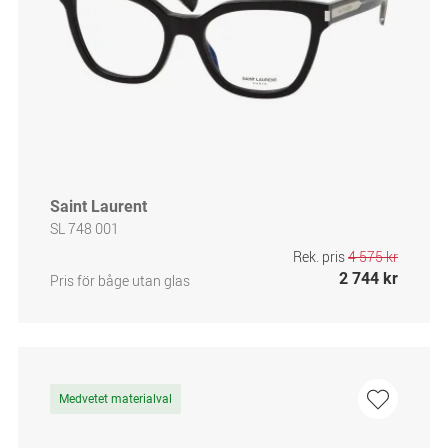
Saint Laurent
SL 748 001
Rek. pris
4 575 kr
2 744 kr
Pris för båge utan glas
Medvetet materialval