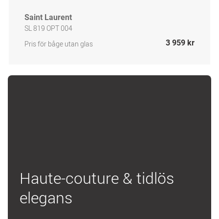
Saint Laurent
SL 819 OPT 004
3 959 kr
Pris för båge utan glas
Haute-couture & tidlös
elegans