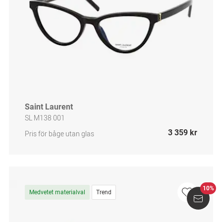
Saint Laurent
SL M138 001
3 359 kr
Pris för båge utan glas
10%
Medvetet materialval
Trend