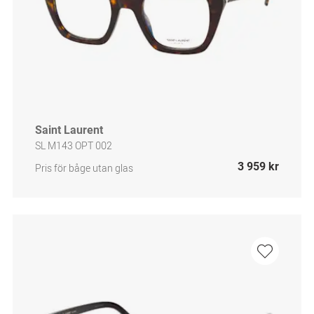
Saint Laurent
SL M143 OPT 002
3 959 kr
Pris för båge utan glas