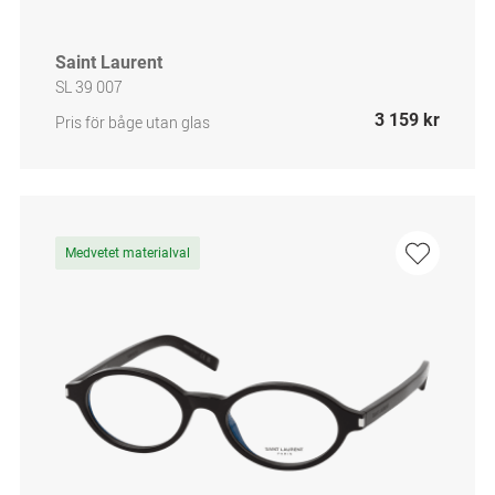
Saint Laurent
SL 39 007
3 159 kr
Pris för båge utan glas
Medvetet materialval