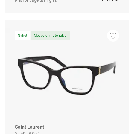
Pris för båge utan glas
Nyhet
Medvetet materialval
Saint Laurent
SL M158 007