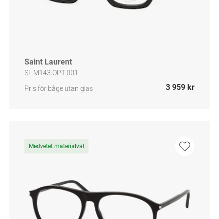
Saint Laurent
SL M143 OPT 001
3 959 kr
Pris för båge utan glas
Medvetet materialval