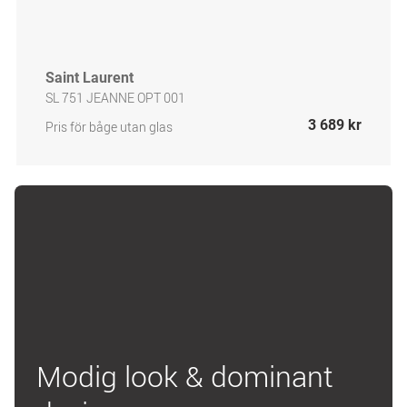
Saint Laurent
SL 751 JEANNE OPT 001
3 689 kr
Pris för båge utan glas
Modig look & dominant