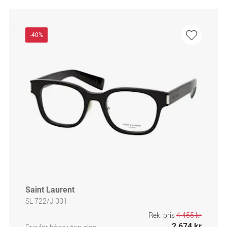
-40%
Saint Laurent
SL 722/J 001
Rek. pris
4 455 kr
2 674 kr