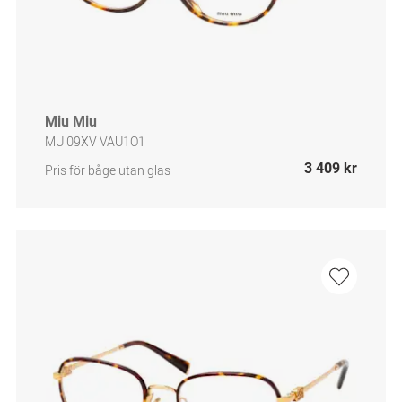
Miu Miu
MU 09XV VAU1O1
3 409 kr
Pris för båge utan glas