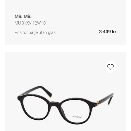
Miu Miu
MU 01XV 12W1O1
3 409 kr
Pris för båge utan glas