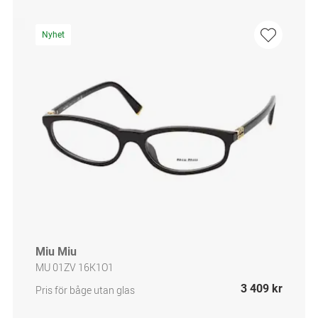
Nyhet
Miu Miu
MU 01ZV 16K1O1
3 409 kr
Pris för båge utan glas