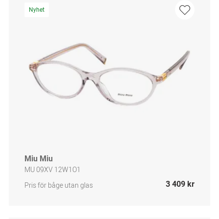
Nyhet
Miu Miu
MU 09XV 12W1O1
3 409 kr
Pris för båge utan glas