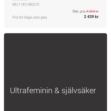
MU 11XV 08Q1O1
Rek. pris
4 069 kr
2 439 kr
Pris för båge utan glas
Ultrafeminin & självsäker