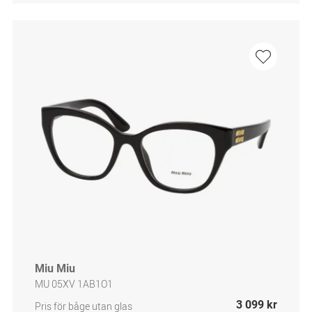
Miu Miu
MU 05XV 1AB1O1
3 099 kr
Pris för båge utan glas