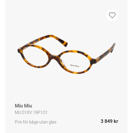
Miu Miu
MU 01XV 19P1O1
3 849 kr
Pris för båge utan glas