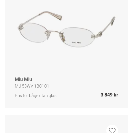
Miu Miu
MU 53WV 1BC1O1
3 849 kr
Pris för båge utan glas