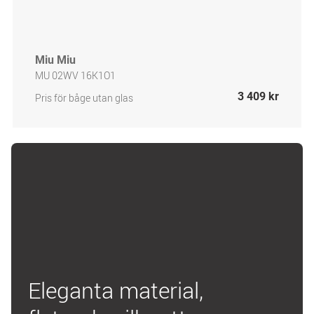
Miu Miu
MU 02WV 16K1O1
3 409 kr
Pris för båge utan glas
Eleganta material,