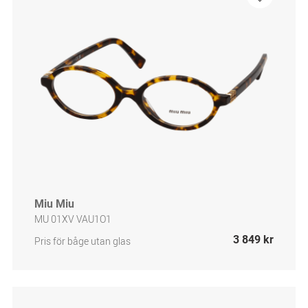
Miu Miu
MU 01XV VAU1O1
3 849 kr
Pris för båge utan glas