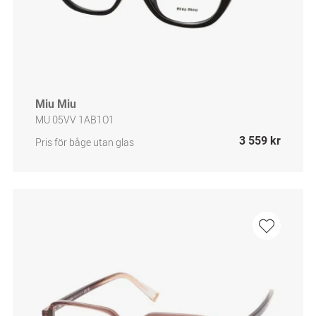
Miu Miu
MU 05VV 1AB1O1
3 559 kr
Pris för båge utan glas