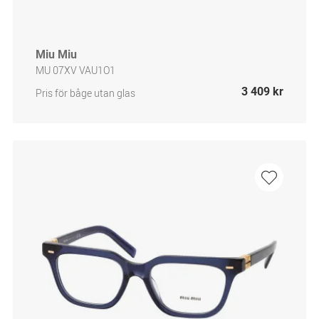
Miu Miu
MU 07XV VAU1O1
3 409 kr
Pris för båge utan glas