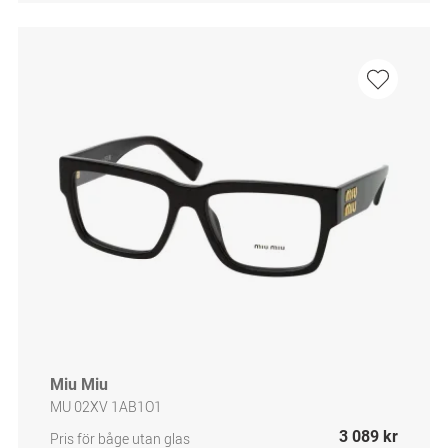
Miu Miu
MU 02XV 1AB1O1
3 089 kr
Pris för båge utan glas