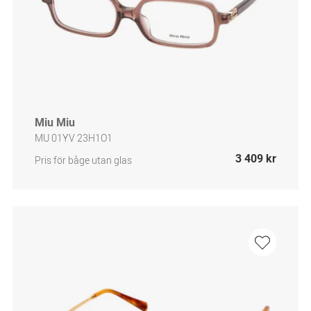
Miu Miu
MU 01YV 23H1O1
3 409 kr
Pris för båge utan glas