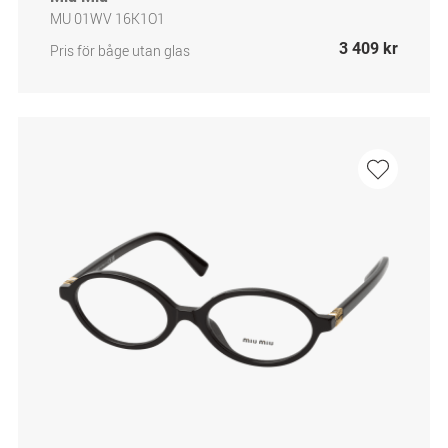
MU 01WV 16K1O1
3 409 kr
Pris för båge utan glas