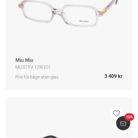
Miu Miu
MU 01YV 12W1O1
3 409 kr
Pris för båge utan glas
10%