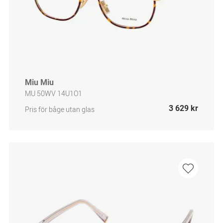
Miu Miu
MU 50WV 14U1O1
3 629 kr
Pris för båge utan glas