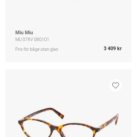
Miu Miu
MU 07XV 08Q1O1
3 409 kr
Pris för båge utan glas