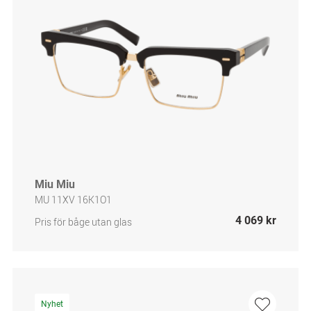
Miu Miu
MU 11XV 16K1O1
4 069 kr
Pris för båge utan glas
Nyhet