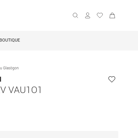
BOUTIQUE
iu Glasögon
u
V VAU1O1