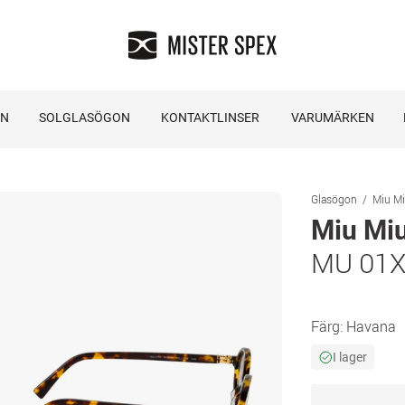
ON
SOLGLASÖGON
KONTAKTLINSER
VARUMÄRKEN
Glasögon
Miu M
Miu Mi
MU 01X
Färg:
Havana
I lager