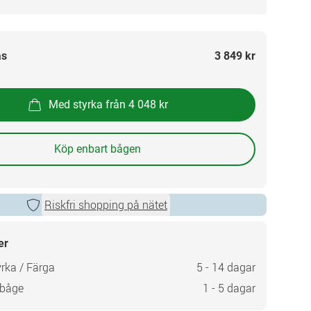
as
3 849 kr
Med styrka från 4 048 kr
Köp enbart bågen
Riskfri shopping på nätet
er
rka / Färga
5 - 14 dagar
 båge
1 - 5 dagar