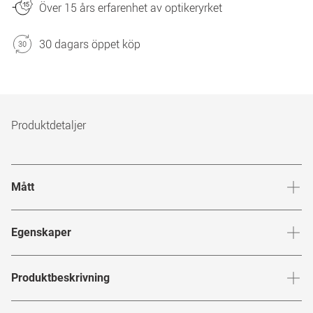
Över 15 års erfarenhet av optikeryrket
30 dagars öppet köp
Produktdetaljer
Mått
Brygga
:
20
mm
Glashöj
Egenskaper
Märke
:
Miu Miu
Produktbeskrivning
Produktnummer
:
7941222