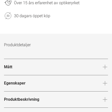
Över 15 års erfarenhet av optikeryrket
30 dagars öppet köp
Produktdetaljer
Mått
Brygga
:
22
mm
Glashöj
Egenskaper
Märke
:
Saint Laurent
Produktbeskrivning
Produktnummer
:
6847592