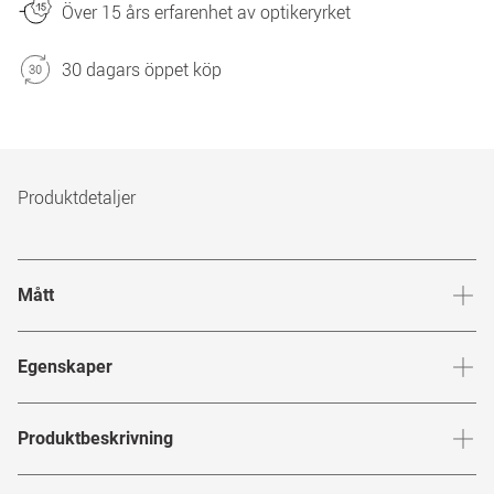
Över 15 års erfarenhet av optikeryrket
30 dagars öppet köp
Produktdetaljer
Mått
Brygga
:
15
mm
Glashöj
Egenskaper
Märke
:
Versace
Produktbeskrivning
Produktnummer
:
6827667