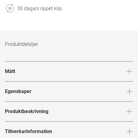
30 dagars öppet köp
Produktdetaljer
Mått
Brygga
:
17
mm
Glashöj
Egenskaper
Märke
:
Gucci
Produktbeskrivning
Produktnummer
:
7797929
GUCCI
Tillverkarinformation
Bågfärg
:
Havana