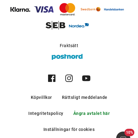
bergen och i södra europeiska
länder.
Möjlig för progressiva
Ja
glas
:
Tillverkare
:
Kering Eyewear DACH GmbH
Fraktsätt
Köpvillkor
Rättsligt meddelande
Integritetspolicy
Ångra avtalet här
Inställningar för cookies
10%