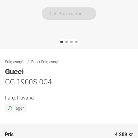
Prova online
Solglasogön
Gucci Solglasogön
Gucci
GG 1960S 004
Färg:
Havana
I lager
Pris
4 289 kr