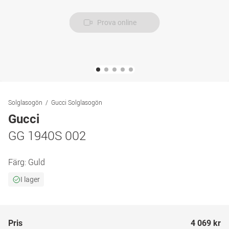
Prova online
Solglasogön
Gucci Solglasogön
Gucci
GG 1940S 002
Färg:
Guld
I lager
Pris
4 069 kr