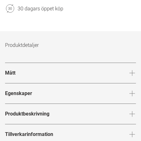
30 dagars öppet köp
Produktdetaljer
Mått
Brygga
:
19
mm
Glashöj
Egenskaper
Märke
:
Gucci
Produktbeskrivning
Produktnummer
:
7940659
GUCCI
Tillverkarinformation
Bågfärg
:
Guld