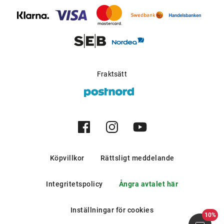
bergen och i södra europeiska
länder.
Möjlig för progressiva
Ja
glas
:
Tillverkare
:
Kering Eyewear DACH GmbH
Fraktsätt
Köpvillkor
Rättsligt meddelande
Integritetspolicy
Ångra avtalet här
Inställningar för cookies
10%