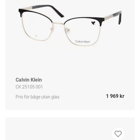
Calvin Klein
CK 25105 001
1 969 kr
Pris för båge utan glas