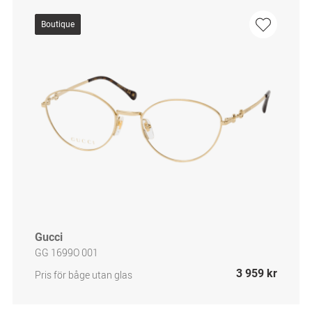
Boutique
Gucci
GG 1699O 001
3 959 kr
Pris för båge utan glas