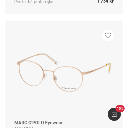
1 734 kr
Pris för båge utan glas
10%
MARC O'POLO Eyewear