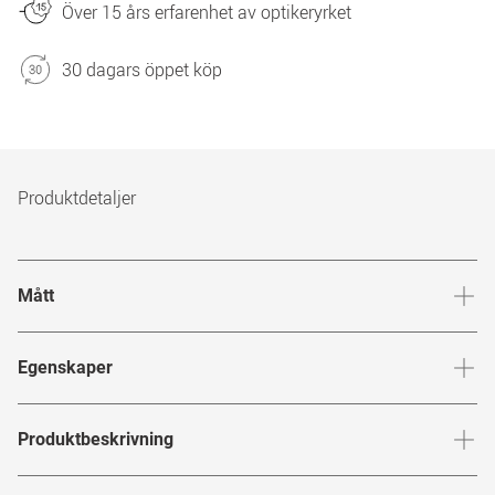
Över 15 års erfarenhet av optikeryrket
30 dagars öppet köp
Produktdetaljer
Mått
Brygga
:
16
mm
Glashöj
Egenskaper
Märke
:
Mister Spex Collection
Produktbeskrivning
Produktnummer
:
7578721