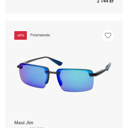
2 144 kr
Polariserade
-40%
Maui Jim