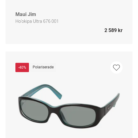
Maui Jim
Ho’okipa Ultra 676 001
2 589 kr
Polariserade
-40%