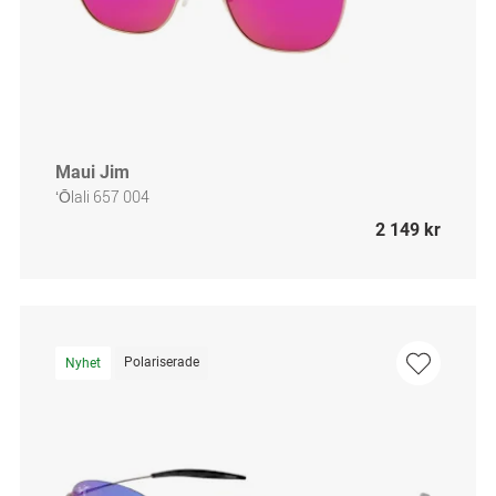
Maui Jim
ʻŌlali 657 004
2 149 kr
Polariserade
Nyhet