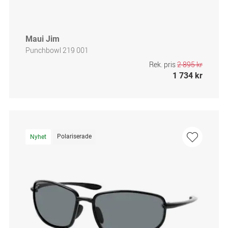
Maui Jim
Punchbowl 219 001
Rek. pris
2 895 kr
1 734 kr
Polariserade
Nyhet