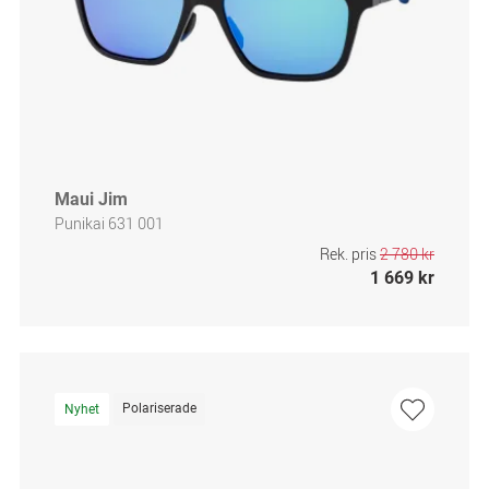
Maui Jim
Punikai 631 001
Rek. pris
2 780 kr
1 669 kr
Polariserade
Nyhet