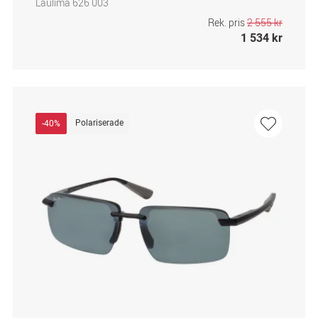
Laulima 626 003
Rek. pris
2 555 kr
1 534 kr
Polariserade
-40%