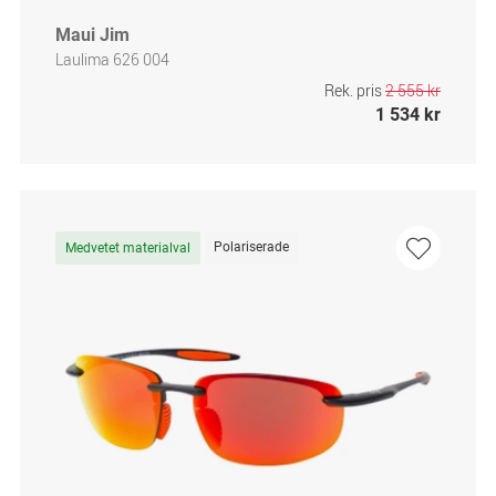
Maui Jim
Laulima 626 004
Rek. pris
2 555 kr
1 534 kr
Polariserade
Medvetet materialval