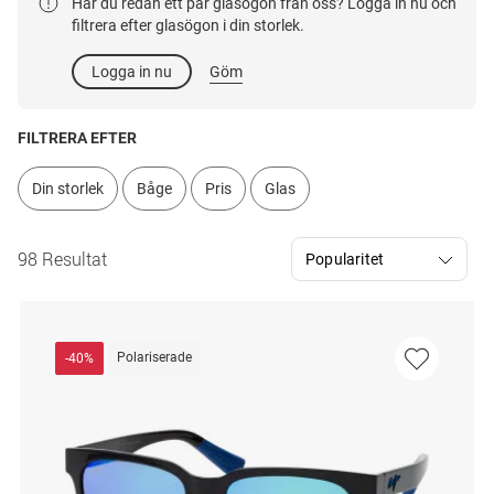
Har du redan ett par glasögon från oss? Logga in nu och
filtrera efter glasögon i din storlek.
Logga in nu
Göm
FILTRERA EFTER
Din storlek
Båge
Pris
Glas
98 Resultat
Polariserade
-40%