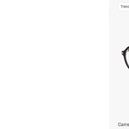
Tren
Carr