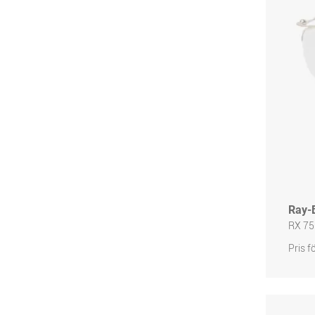
Ray-
RX 75
Pris f