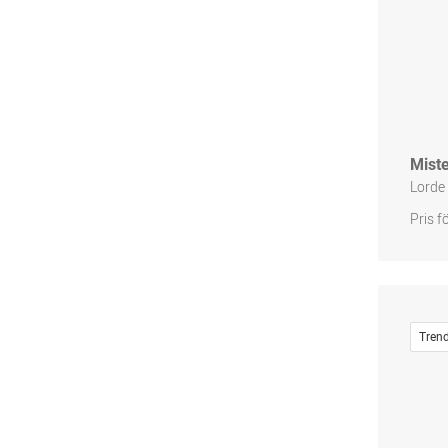
Miste
Lorde
Pris f
Tren