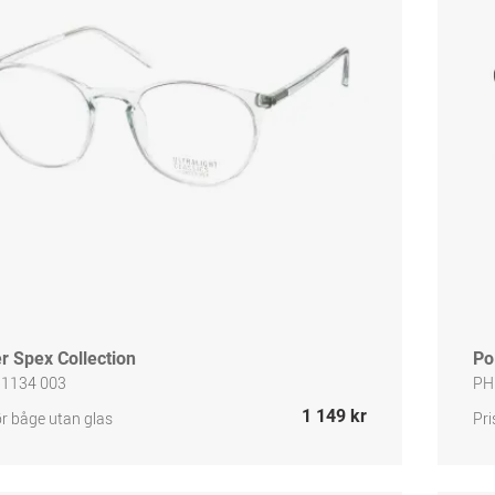
r Spex Collection
Po
 1134 003
PH
1 149 kr
ör båge utan glas
Pri