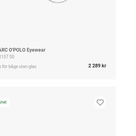
RC O'POLO Eyewear
2157 00
2 289 kr
s för båge utan glas
yhet