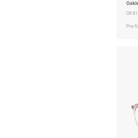
Oakl
OX 81
Pris f