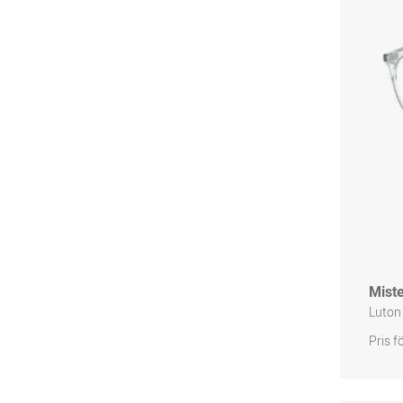
Miste
Luton
Pris f