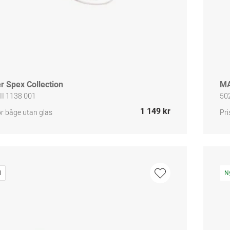
r Spex Collection
MA
 II 1138 001
50
1 149 kr
ör båge utan glas
Pri
d
N