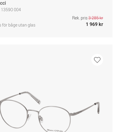
cci
 1359O 004
Rek. pris
3 285 kr
1 969 kr
s för båge utan glas