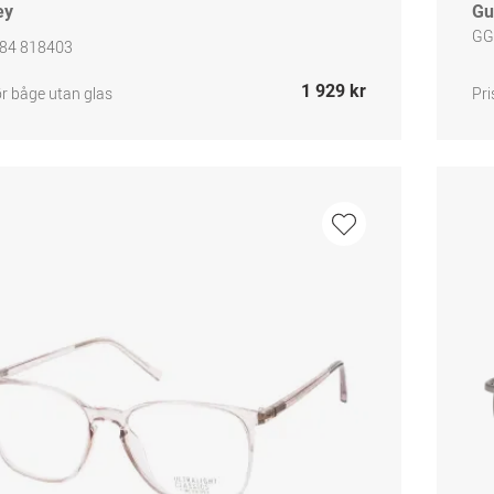
ey
Gu
GG
84 818403
1 929 kr
ör båge utan glas
Pri