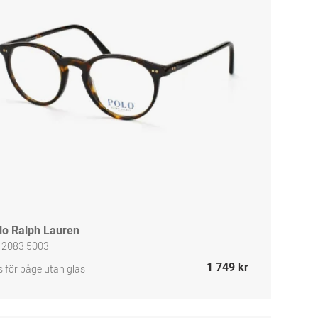
lo Ralph Lauren
 2083 5003
1 749 kr
s för båge utan glas