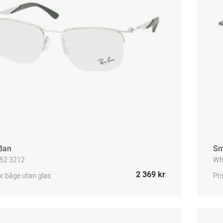
Ban
Sm
52 3212
Wh
2 369 kr
ör båge utan glas
Pri