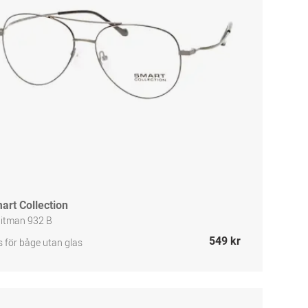
art Collection
itman 932 B
549 kr
s för båge utan glas