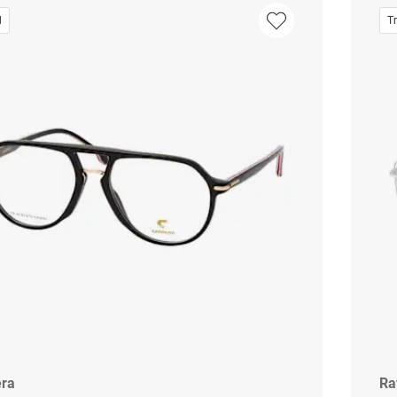
d
T
era
Ra