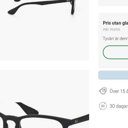
Pris utan gl
inkl. moms
Tyvärr är denn
Över 15 å
30 dagar