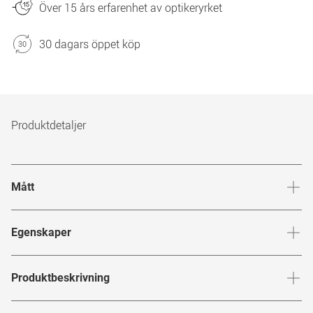
Över 15 års erfarenhet av optikeryrket
30 dagars öppet köp
Produktdetaljer
Mått
Brygga
:
19
mm
Glashöj
Egenskaper
Märke
:
Tom Ford
Produktbeskrivning
Produktnummer
:
6848945