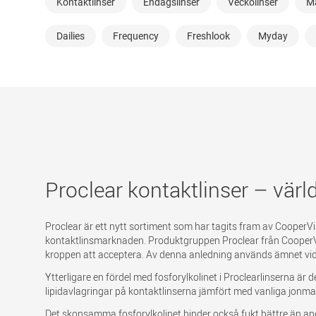
Kontaktlinser
Endagslinser
Veckolinser
Må
Dailies
Frequency
Freshlook
Myday
Proclear kontaktlinser – värl
Proclear är ett nytt sortiment som har tagits fram av Cooper
kontaktlinsmarknaden. Produktgruppen Proclear från CooperVisi
kroppen att acceptera. Av denna anledning används ämnet vid 
Ytterligare en fördel med fosforylkolinet i Proclearlinserna är
lipidavlagringar på kontaktlinserna jämfört med vanliga jonmat
Det skonsamma fosforylkolinet binder också fukt bättre än an