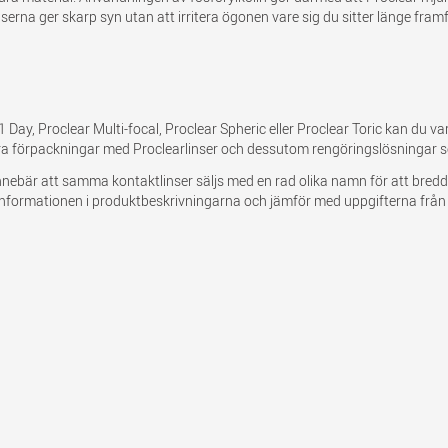
erna ger skarp syn utan att irritera ögonen vare sig du sitter länge framför
Day, Proclear Multi-focal, Proclear Spheric eller Proclear Toric kan du vara 
era förpackningar med Proclearlinser och dessutom rengöringslösningar 
t innebär att samma kontaktlinser säljs med en rad olika namn för att bre
nformationen i produktbeskrivningarna och jämför med uppgifterna från 