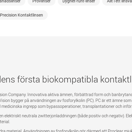
nadslinser
Provlinser
Dygnet-runt-linser
Allt i ett lins
Precision Kontaktlinsen
dens första biokompatibla kontaktl
Vision Company. Innovativa aktiva ämnen, förbättrad form och banbrytand
on bygger på användningen av fosforylkolin (PC). PC är ett ämne som fin
medicinska ingrepp som bypassoperationer, transplantationer och införan
 den elektriskt neutrala zwitterjonladdningen (både positiv och negativ). E
erial.
dra material. Användningen av fosforylkolin gör därmed att Proclear mj