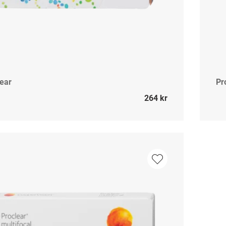
lear
Pr
264 kr