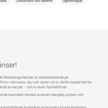
vätska
Linsvätskor och tillbehör
Ögondroppar
inser!
e tillverkningsmetoder är revolutionerande på
ns i människor, djur och växter och är därför mycket lätt för
de av kanyler – och nu även i kontaktlinser.
lektrisk neutralitet minskar avsevärt mängden protein- och
uka kontaktlinser accepteras av kroppen och kan användas