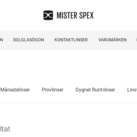
ON
SOLGLASÖGON
KONTAKTLINSER
VARUMÄRKEN
Månadslinser
Provlinser
Dygnet Runt-linser
Lins
ltat