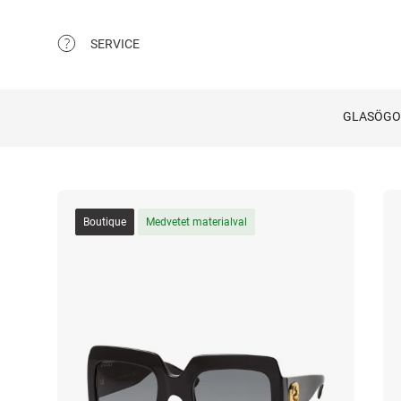
SERVICE
GLASÖG
Boutique
Medvetet materialval