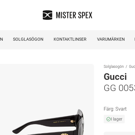
ON
SOLGLASÖGON
KONTAKTLINSER
VARUMÄRKEN
Solglasogön
Guc
Gucci
GG 005
Färg:
Svart
I lager