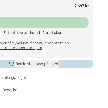
2 697 kr
Fri frakt, leverans inom 1 - 5 arbetsdagar
gon går tyvärr inte att beställa med styrka.
Sök
om kan beställas med styrka
Riskfri shopping på nätet
 på alla glasögon
s öppet köp