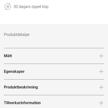
30 dagars öppet köp
Produktdetaljer
Mått
Brygga
:
18
mm
Glashöj
Egenskaper
Märke
:
Police
Produktbeskrivning
Produktnummer
:
7930103
POLICE
Tillverkarinformation
Bågfärg
:
Havana