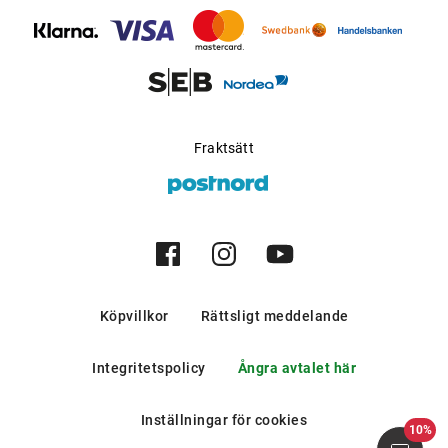
bergen och i södra europeiska
länder.
Möjlig för progressiva
Ja
glas
:
Tillverkare
:
De Rigo Vision S.p.A
Fraktsätt
Köpvillkor
Rättsligt meddelande
Integritetspolicy
Ångra avtalet här
Inställningar för cookies
10%