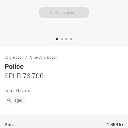
Prova online
Solglasogön
Police Solglasogön
Police
SPLR 78 706
Färg:
Havana
I lager
Pris
1 859 kr