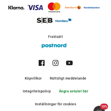
bergen och i södra europeiska
länder.
Möjlig för progressiva
Ja
glas
:
Tillverkare
:
Aoyama Optical Germany
Fraktsätt
GmbH
Köpvillkor
Rättsligt meddelande
Integritetspolicy
Ångra avtalet här
Inställningar för cookies
10%