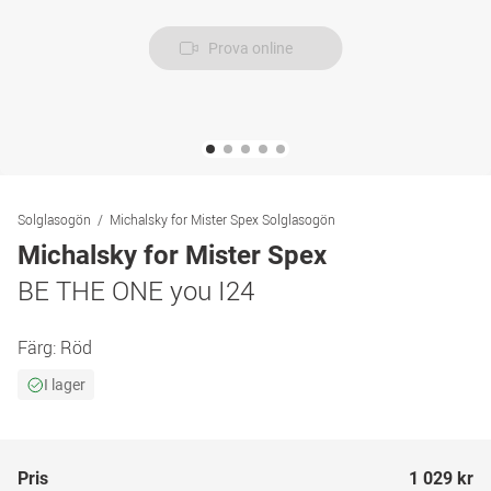
Prova online
Solglasogön
Michalsky for Mister Spex Solglasogön
Michalsky for Mister Spex
BE THE ONE you I24
Färg:
Röd
I lager
Pris
1 029 kr