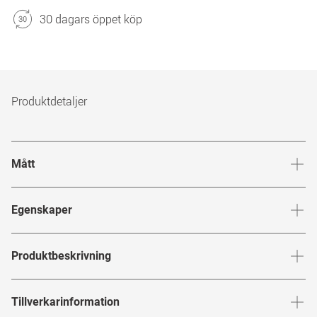
30 dagars öppet köp
Produktdetaljer
Mått
Brygga
:
22
mm
Glashöj
Egenskaper
Märke
:
Michalsky for Mister Spex
Produktbeskrivning
Produktnummer
:
7390273
Med dessa solglasögon fokuserar designern Michalsky på
Tillverkarinformation
Bågfärg
:
Röd