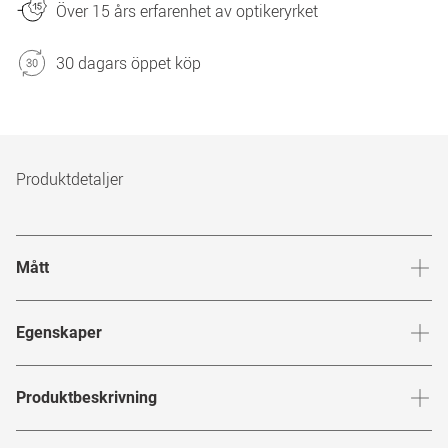
Över 15 års erfarenhet av optikeryrket
30 dagars öppet köp
Produktdetaljer
Mått
Brygga
:
15
mm
Glashöj
Egenskaper
Märke
:
Dolce&Gabbana
Produktbeskrivning
Produktnummer
:
7453873