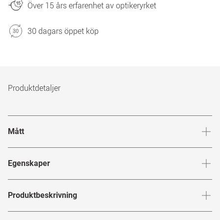
Över 15 års erfarenhet av optikeryrket
30 dagars öppet köp
Produktdetaljer
Mått
Brygga
:
18
mm
Glashöj
Egenskaper
Märke
:
VOGUE Eyewear
Produktbeskrivning
Produktnummer
:
7910570