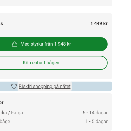
as
1 449 kr
Med styrka från 1 948 kr
Köp enbart bågen
Riskfri shopping på nätet
er
rka / Färga
5 - 14 dagar
 båge
1 - 5 dagar