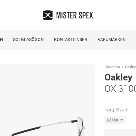
ON
SOLGLASÖGON
KONTAKTLINSER
VARUMÄRKEN
Glasögon
Oakley
Oakley
OX 310
Färg:
Svart
I lager