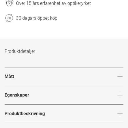
Över 15 års erfarenhet av optikeryrket
30 dagars öppet köp
Produktdetaljer
Mått
Brygga
:
16
mm
Glashöj
Egenskaper
Märke
:
BOSS
Produktbeskrivning
Produktnummer
:
7781294