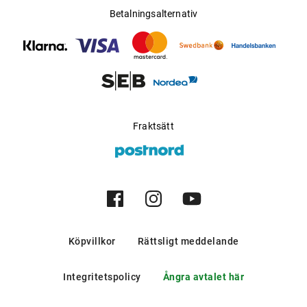
Betalningsalternativ
Matchande skor och accessoarer fulländar looken som kan
kompletteras med dyrbara klockor, glasögon och parfymer.
Fraktsätt
Köpvillkor
Rättsligt meddelande
Integritetspolicy
Ångra avtalet här