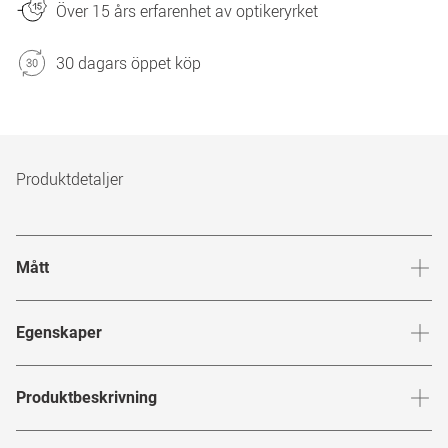
Över 15 års erfarenhet av optikeryrket
30 dagars öppet köp
Produktdetaljer
Mått
Brygga
:
18
mm
Glashöj
Egenskaper
Märke
:
BOSS
Produktbeskrivning
Produktnummer
:
7704545