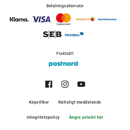
Betalningsalternativ
Matchande skor och accessoarer fulländar looken som kan
kompletteras med dyrbara klockor, glasögon och parfymer.
Fraktsätt
Köpvillkor
Rättsligt meddelande
Integritetspolicy
Ångra avtalet här