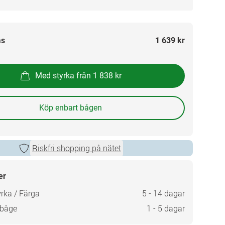
as
1 639 kr
Med styrka från 1 838 kr
Köp enbart bågen
Riskfri shopping på nätet
er
rka / Färga
5 - 14 dagar
 båge
1 - 5 dagar