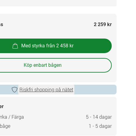
as
2 259 kr
Med styrka från 2 458 kr
Köp enbart bågen
Riskfri shopping på nätet
er
rka / Färga
5 - 14 dagar
 båge
1 - 5 dagar