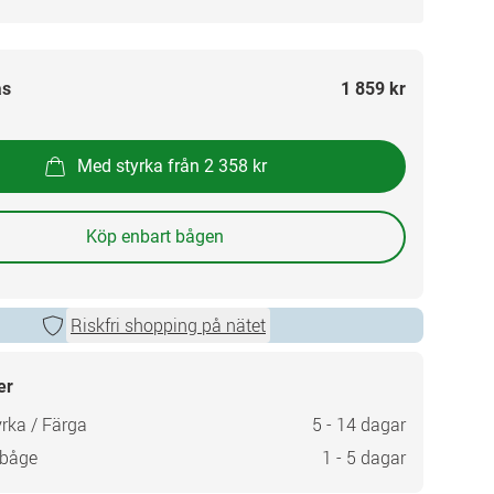
as
1 859 kr
Med styrka från 2 358 kr
Köp enbart bågen
Riskfri shopping på nätet
er
rka / Färga
5 - 14 dagar
 båge
1 - 5 dagar