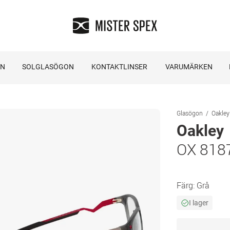
ON
SOLGLASÖGON
KONTAKTLINSER
VARUMÄRKEN
Glasögon
Oakley
Oakley
OX 818
Färg:
Grå
I lager