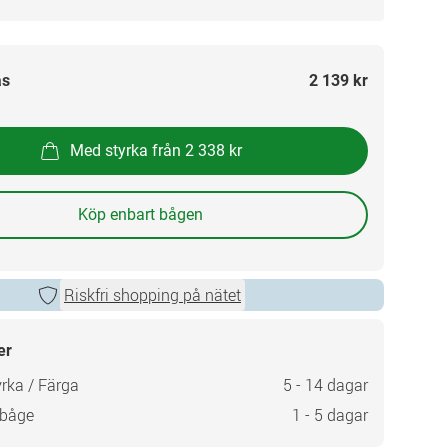
as
2 139 kr
Med styrka från 2 338 kr
Köp enbart bågen
Riskfri shopping på nätet
er
rka / Färga
5 - 14 dagar
 båge
1 - 5 dagar