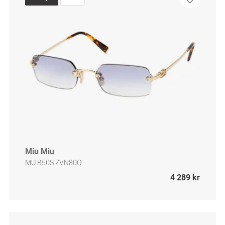
Miu Miu
MU B50S ZVN80O
4 289 kr