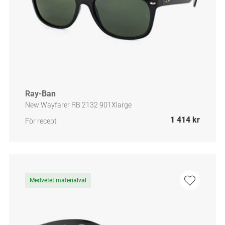
Ray-Ban
New Wayfarer RB 2132 901Xlarge
1 414 kr
För recept
Medvetet materialval