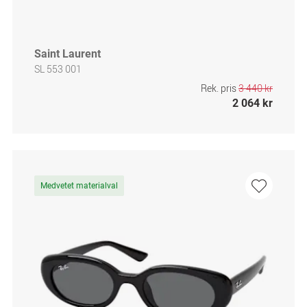
Saint Laurent
SL 553 001
Rek. pris
3 440 kr
2 064 kr
Medvetet materialval