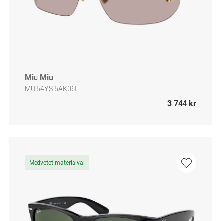
Miu Miu
MU 54YS 5AK06I
3 744 kr
Medvetet materialval