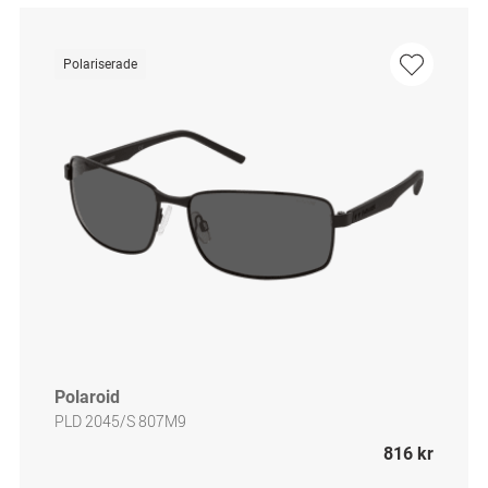
Polariserade
Polaroid
PLD 2045/S 807M9
816 kr