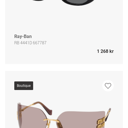
Ray-Ban
RB 4441D 667787
1 268 kr
Boutique