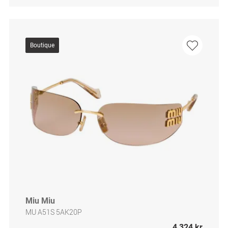
Boutique
Miu Miu
MU A51S 5AK20P
4 324 kr