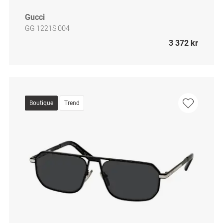
Gucci
GG 1221S 004
3 372 kr
Boutique
Trend