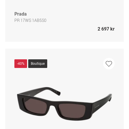
Prada
PR 17WS 1AB5S0
2 697 kr
-40%
Boutique