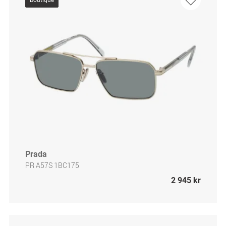
Boutique
Prada
PR A57S 1BC175
2 945 kr