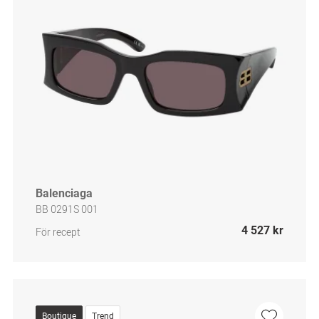
Balenciaga
BB 0291S 001
4 527 kr
För recept
Boutique
Trend