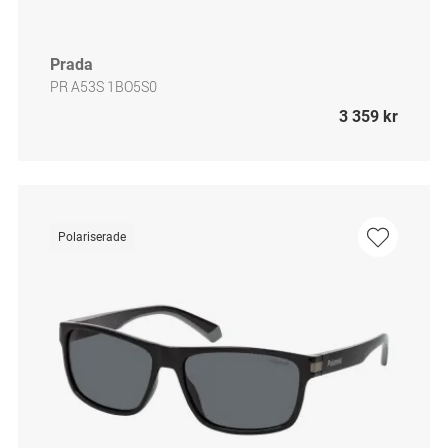
Prada
PR A53S 1BO5S0
3 359 kr
Polariserade