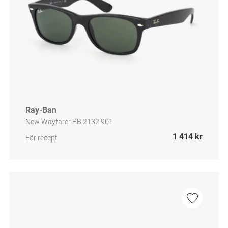
Ray-Ban
New Wayfarer RB 2132 901
1 414 kr
För recept