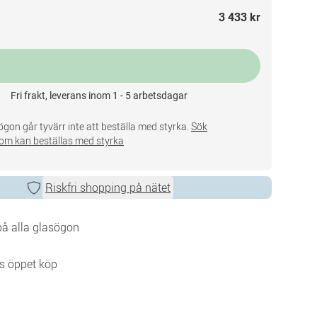
3 433 kr
Fri frakt, leverans inom 1 - 5 arbetsdagar
gon går tyvärr inte att beställa med styrka.
Sök
om kan beställas med styrka
Riskfri shopping på nätet
 på alla glasögon
s öppet köp