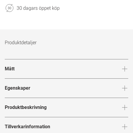
30 dagars öppet köp
Produktdetaljer
Mått
Brygga
:
18
mm
Glashöj
Egenskaper
Märke
:
Versace
Produktbeskrivning
Produktnummer
:
7792197
VERSACE
Tillverkarinformation
Bågfärg
:
Svart