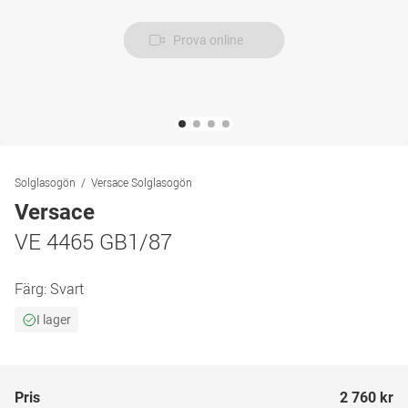
Prova online
Solglasogön
Versace Solglasogön
Versace
VE 4465 GB1/87
Färg:
Svart
I lager
Pris
2 760 kr