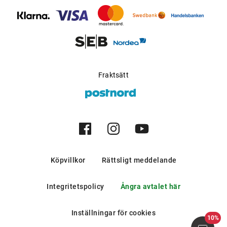
bergen och i södra europeiska
länder.
Möjlig för progressiva
Ja
glas
:
Tillverkare
:
Luxottica Group S.p.A
Fraktsätt
Köpvillkor
Rättsligt meddelande
Integritetspolicy
Ångra avtalet här
Inställningar för cookies
10%