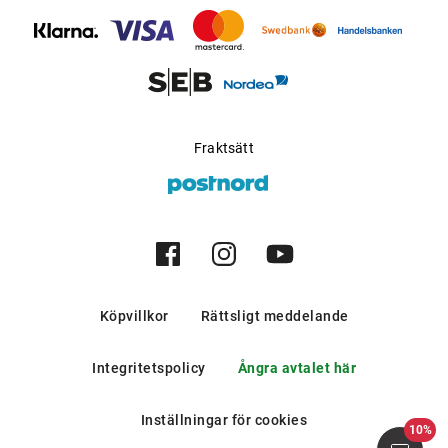
bergen och i södra europeiska
länder.
Möjlig för progressiva
Ja
glas
:
Tillverkare
:
Bally Sunglass&Optical
Fraktsätt
Company Ltd.
Köpvillkor
Rättsligt meddelande
Integritetspolicy
Ångra avtalet här
Inställningar för cookies
10%