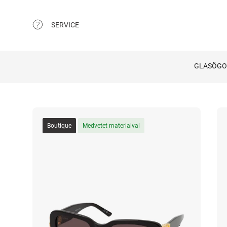
SERVICE
GLASÖG
Boutique
Medvetet materialval