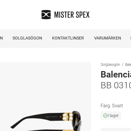
ON
SOLGLASÖGON
KONTAKTLINSER
VARUMÄRKEN
Solglasogön
Bal
Balenc
BB 031
Färg:
Svart
I lager