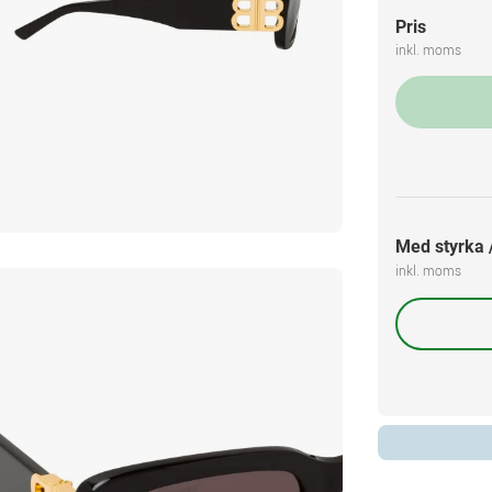
Pris
inkl. moms
Med styrka /
inkl. moms