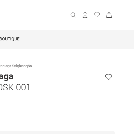
BOUTIQUE
enciaga Solglasogön
iaga
0SK 001