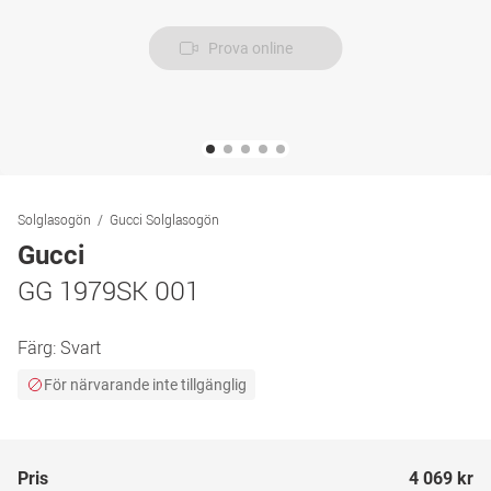
Prova online
Solglasogön
Gucci Solglasogön
Gucci
GG 1979SK 001
Färg:
Svart
För närvarande inte tillgänglig
Pris
4 069 kr