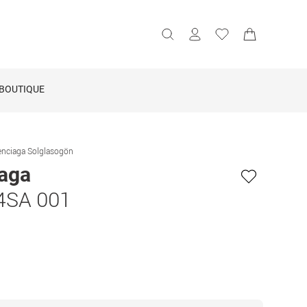
BOUTIQUE
enciaga Solglasogön
iaga
4SA 001