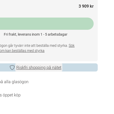
3 909 kr
Fri frakt, leverans inom 1 - 5 arbetsdagar
gon går tyvärr inte att beställa med styrka.
Sök
om kan beställas med styrka
Riskfri shopping på nätet
 på alla glasögon
s öppet köp