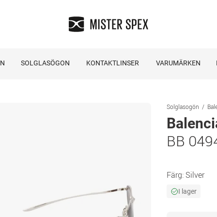
ON
SOLGLASÖGON
KONTAKTLINSER
VARUMÄRKEN
Solglasogön
Bal
Balenc
BB 049
Färg:
Silver
I lager