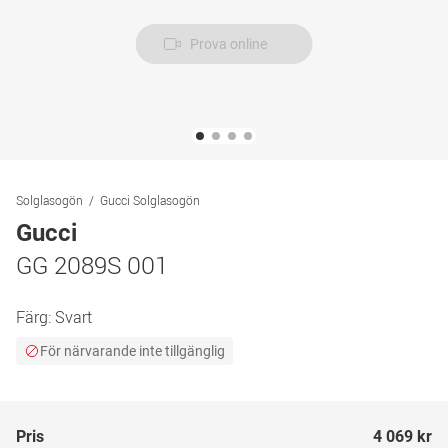
Prova online
Solglasogön
Gucci Solglasogön
Gucci
GG 2089S 001
Färg:
Svart
För närvarande inte tillgänglig
Pris
4 069 kr