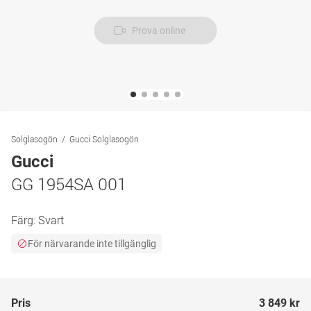
Prova online
Solglasogön
Gucci Solglasogön
Gucci
GG 1954SA 001
Färg:
Svart
För närvarande inte tillgänglig
Pris
3 849 kr