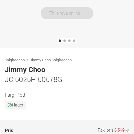
Prova online
Solglasogön
Jimmy Choo Solglasogön
Jimmy Choo
JC 5025H 50578G
Färg:
Röd
I lager
Rek. pris
3 519 kr
Pris