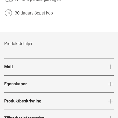
30 dagars öppet köp
Produktdetaljer
Mått
Brygga
:
17
mm
Glashöj
Egenskaper
Märke
:
Jimmy Choo
Produktbeskrivning
Produktnummer
:
7246798
Varumärket Jimmy Choo, symbolen av lyx, har sina rötter