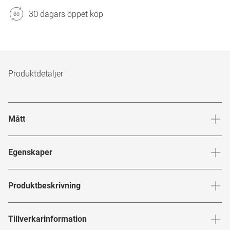
30 dagars öppet köp
Produktdetaljer
Mått
Brygga
:
20
mm
Glashöj
Egenskaper
Märke
:
Prada
Produktbeskrivning
Produktnummer
:
7092059
PRADA
Tillverkarinformation
Bågfärg
:
Havana