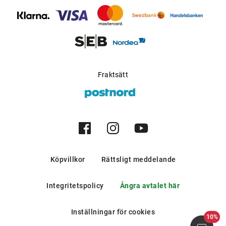
solstrålning.
Möjlig för progressiva
Ja
glas
:
Tillverkare
:
Luxottica Group S.p.A
Fraktsätt
Köpvillkor
Rättsligt meddelande
Integritetspolicy
Ångra avtalet här
Inställningar för cookies
10%