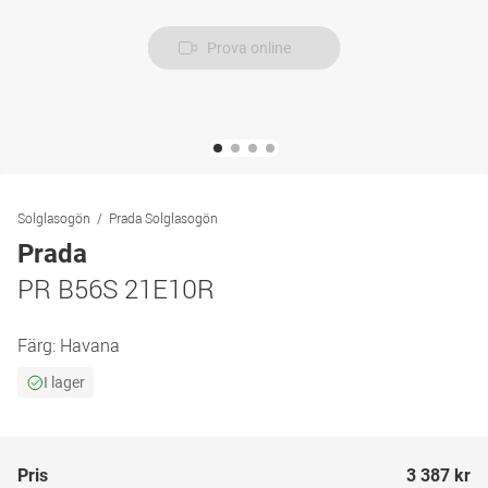
Prova online
Solglasogön
Prada Solglasogön
Prada
PR B56S 21E10R
Färg:
Havana
I lager
Pris
3 387 kr