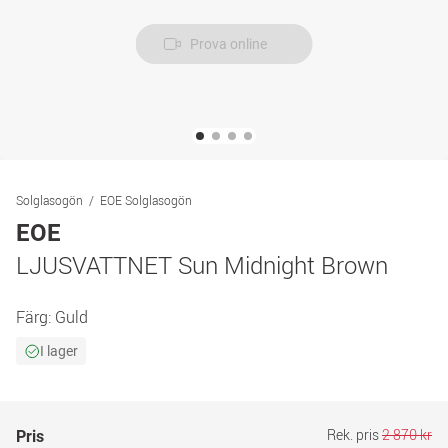
Prova online
Solglasogön
EOE Solglasogön
EOE
LJUSVATTNET Sun Midnight Brown
Färg:
Guld
I lager
Rek. pris
2 870 kr
Pris