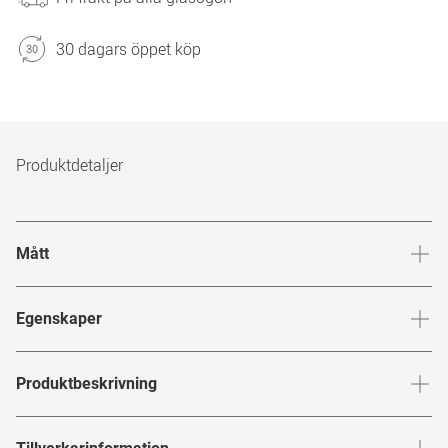
30 dagars öppet köp
Produktdetaljer
Mått
Brygga
:
20
mm
Glashöj
Egenskaper
Märke
:
EOE
Produktbeskrivning
Produktnummer
:
6827812