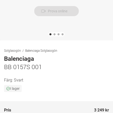
Prova online
Solglasogön
Balenciaga Solglasogön
Balenciaga
BB 0157S 001
Färg:
Svart
I lager
Pris
3 249 kr