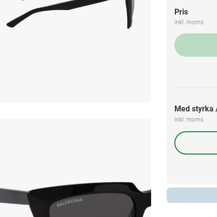
Pris
inkl. moms
Med styrka /
inkl. moms