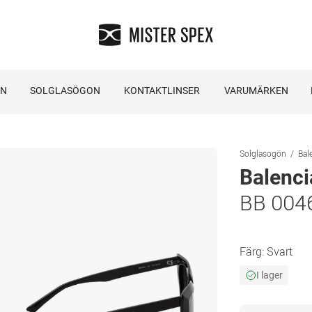
ON
SOLGLASÖGON
KONTAKTLINSER
VARUMÄRKEN
Solglasogön
Bal
Balenc
BB 004
Färg:
Svart
I lager