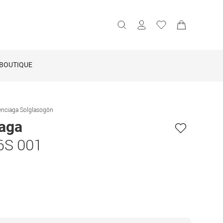
BOUTIQUE
enciaga Solglasogön
iaga
6S 001