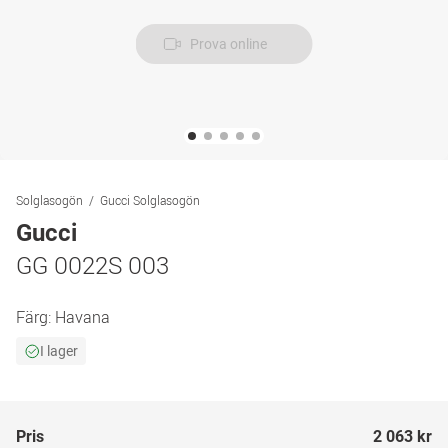
Prova online
Solglasogön
Gucci Solglasogön
Gucci
GG 0022S 003
Färg:
Havana
I lager
Pris
2 063 kr