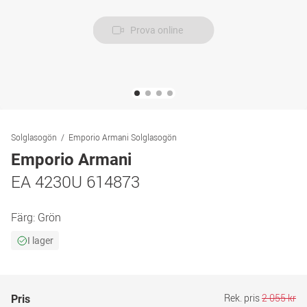
Prova online
Solglasogön
Emporio Armani Solglasogön
Emporio Armani
EA 4230U 614873
Färg:
Grön
I lager
Rek. pris
2 055 kr
Pris