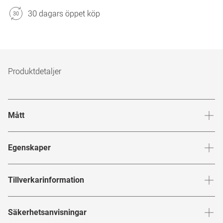
30 dagars öppet köp
Produktdetaljer
Mått
Brygga
:
19
mm
Glashöj
Egenskaper
Märke
:
Marcel Ostertag
Tillverkarinformation
Produktnummer
:
7802762
Tillverkaruppgifter enligt EU:s produktsäkerhetsförordning
Säkerhetsanvisningar
Bågfärg
:
Rose Guld
(GPSR)
: