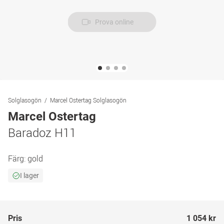
Prova online
Solglasogön
Marcel Ostertag Solglasogön
Marcel Ostertag
Baradoz H11
Färg:
gold
I lager
Pris
1 054 kr