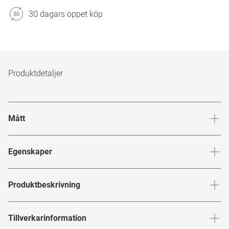
30 dagars öppet köp
Produktdetaljer
Mått
Brygga
:
17
mm
Glashöj
Egenskaper
Märke
:
Michalsky for Mister Spex
Produktbeskrivning
Produktnummer
:
7506218
MICHALSKY FOR MISTER SPEX
Tillverkarinformation
Bågfärg
:
Svart