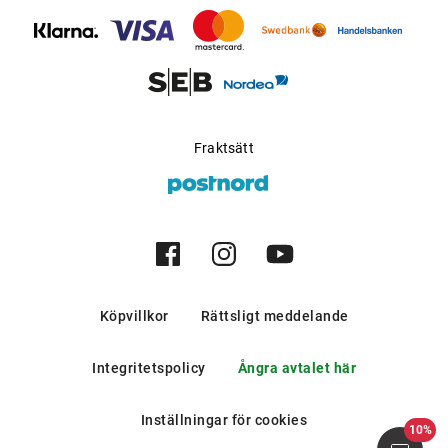
bergen och i södra europeiska
länder.
Möjlig för progressiva
Ja
glas
:
Tillverkare
:
Aoyama Optical Germany
Fraktsätt
GmbH
Köpvillkor
Rättsligt meddelande
Integritetspolicy
Ångra avtalet här
Inställningar för cookies
10%