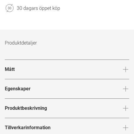
30 dagars öppet köp
Produktdetaljer
Mått
Brygga
:
22
mm
Glashöj
Egenskaper
Märke
:
Mister Spex Collection
Produktbeskrivning
Produktnummer
:
7486029
MISTER SPEX COLLECTION
Tillverkarinformation
Bågfärg
:
Röd