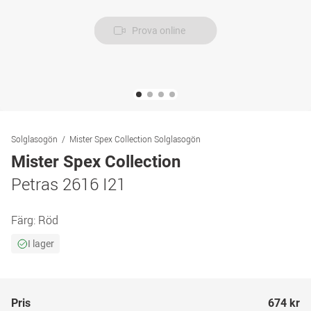
Prova online
Solglasogön
Mister Spex Collection Solglasogön
Mister Spex Collection
Petras 2616 I21
Färg:
Röd
I lager
Pris
674 kr