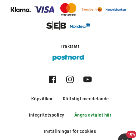
bergen och i södra europeiska
länder.
Möjlig för progressiva
Ja
glas
:
Tillverkare
:
Aoyama Optical Germany
Fraktsätt
GmbH
Köpvillkor
Rättsligt meddelande
Integritetspolicy
Ångra avtalet här
Inställningar för cookies
10%