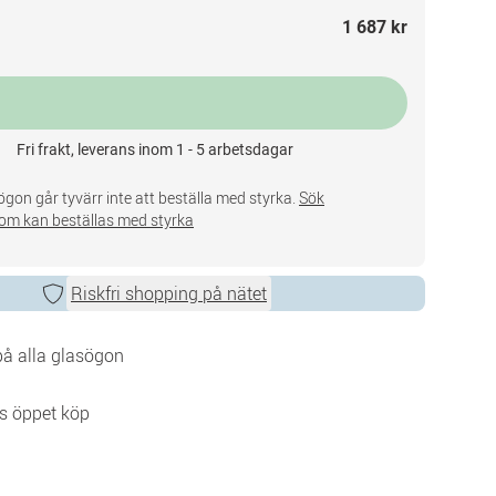
1 687 kr
Fri frakt, leverans inom 1 - 5 arbetsdagar
gon går tyvärr inte att beställa med styrka.
Sök
om kan beställas med styrka
Riskfri shopping på nätet
 på alla glasögon
s öppet köp